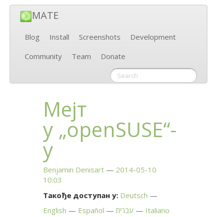
MATE
Blog
Install
Screenshots
Development
Community
Team
Donate
Мејт
у „openSUSE“-
у
Benjamin Denisart
2014-05-10
10:03
Такође доступан у:
Deutsch
English
Español
עברית
Italiano