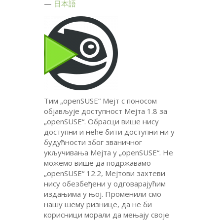
日本語
Тим „openSUSE“ Мејт с поносом
објављује доступност Мејта 1.8 за
„openSUSE“. Обрасци више нису
доступни и неће бити доступни ни у
будућности због званичног
укључивања Мејта у „openSUSE“. Не
можемо више да подржавамо
„openSUSE“ 12.2, Мејтови захтеви
нису обезбеђени у одговарајућим
издањима у њој. Променили смо
нашу шему ризнице, да не би
корисници морали да мењају своје