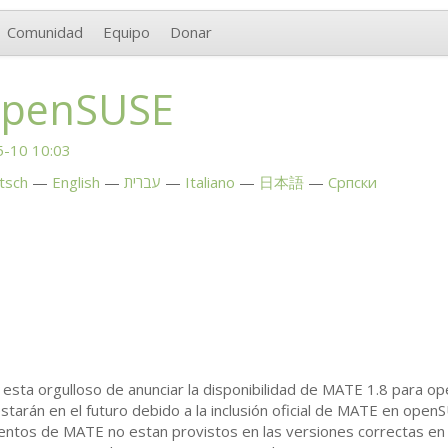
Comunidad
Equipo
Donar
openSUSE
-10 10:03
tsch
English
עברית
Italiano
日本語
Српски
sta orgulloso de anunciar la disponibilidad de
MATE
1.8 para op
starán en el futuro debido a la inclusión oficial de
MATE
en openS
ientos de
MATE
no estan provistos en las versiones correctas en