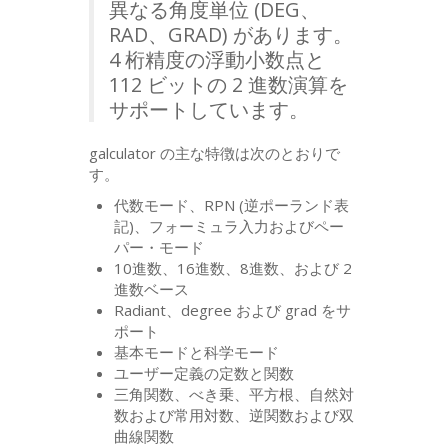
異なる角度単位 (
DEG
、
RAD
、
GRAD
) があります。
4 桁精度の浮動小数点と
112 ビットの 2 進数演算を
サポートしています。
galculator の主な特徴は次のとおりで
す。
代数モード、
RPN
(逆ポーランド表
記)、フォーミュラ入力およびペー
パー・モード
10進数、16進数、8進数、および 2
進数ベース
Radiant、degree および grad をサ
ポート
基本モードと科学モード
ユーザー定義の定数と関数
三角関数、べき乗、平方根、自然対
数および常用対数、逆関数および双
曲線関数