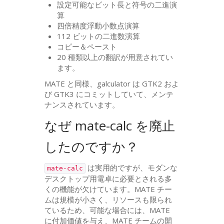
設定可能なビット長と符号の二進演
算
四倍精度浮動小数点演算
112 ビットの二進数演算
コピー＆ペースト
20 種類以上の翻訳が用意されてい
ます。
MATE
と同様、galculator は
GTK2
およ
び
GTK3
にコミットしていて、メンテ
ナンスされています。
なぜ mate-calc を廃止
したのですか？
は実用的ですが、モダンな
mate-calc
デスクトップ用電卓に必要とされる多
くの機能が欠けています。
MATE
チー
ムは規模が小さく、リソースも限られ
ているため、可能な場合には、
MATE
に付加価値を与え、
MATE
チームの開