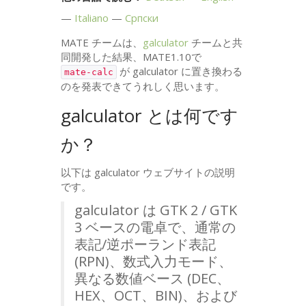
Italiano
Српски
MATE
チームは、
galculator
チームと共
同開発した結果、
MATE1
.10で
が galculator に置き換わる
mate-calc
のを発表できてうれしく思います。
galculator とは何です
か？
以下は galculator ウェブサイトの説明
です。
galculator は
GTK
2 /
GTK
3 ベースの電卓で、通常の
表記/逆ポーランド表記
(
RPN
)、数式入力モード、
異なる数値ベース (
DEC
、
HEX
、
OCT
、
BIN
)、および