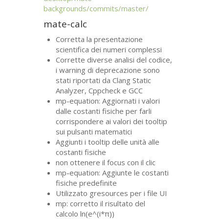
backgrounds/commits/master/
mate-calc
Corretta la presentazione
scientifica dei numeri complessi
Corrette diverse analisi del codice,
i warning di deprecazione sono
stati riportati da Clang Static
Analyzer, Cppcheck e
GCC
mp-equation: Aggiornati i valori
dalle costanti fisiche per farli
corrispondere ai valori dei tooltip
sui pulsanti matematici
Aggiunti i tooltip delle unità alle
costanti fisiche
non ottenere il focus con il clic
mp-equation: Aggiunte le costanti
fisiche predefinite
Utilizzato gresources per i file
UI
mp: corretto il risultato del
calcolo ln(e^(i*π))