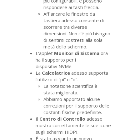
più configurabili, e possono
rispondere ai tasti freccia.
Affiancare le finestre da
tastiera adesso consente di
scorrere tra diverse
dimensioni. Non c’è più bisogno
di sentirsi costretti alla sola
metà dello schermo.
L’applet
Monitor di Sistema
ora
ha il supporto per i
dispositivi NVMe.
La
Calcolatrice
adesso supporta
l’utilizzo di “pi” o “π”.
La notazione scientifica è
stata migliorata.
Abbiamo apportato alcune
correzioni per il supporto delle
costanti fisiche predefinite.
Il
Centro di Controllo
adesso
mostra correttamente le sue icone
sugli schermi HiDPI.
È stato aggiunto un nuovo