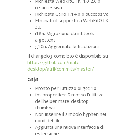
Richiesta WebKitGTK-4.0 2.6.0
o successiva
Richiesta Cairo 1.14.0 o successiva
Eliminato il supporto a WebKitGTK-
3.0
i18n: Migrazione da intltools
a gettext
g10n: Aggiornate le traduzioni
Il changelog completo è disponibile su
https://github.com/mate-
desktop/atril/commits/master/
caja
Pronto per l’utilizzo di gcc 10
fm-properties: Rimosso l’utilizzo
dell’helper mate-desktop-
thumbnail
Non inserire il simbolo hyphen nei
nomi dei file
Aggiunta una nuova interfaccia di
estensione: