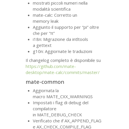
mostrati piccoli numeri nella
modalità scientifica
mate-calc: Corretto un
memory leak
Aggiunto il supporto per “pi” oltre
che per “π”
i18n: Migrazione da intltools
a gettext
g10n: Aggiornate le traduzioni
Il changelog completo è disponibile su
https://github.com/mate-
desktop/mate-calc/commits/master/
mate-common
Aggiornata la
macro MATE_CXX_WARNINGS
Impostati i flag di debug del
compilatore
in MATE_DEBUG_CHECK
Verificato che if AX_APPEND_FLAG
e AX_CHECK_COMPILE_FLAG