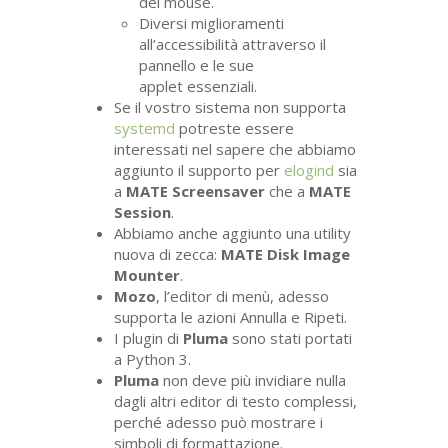
del mouse.
Diversi miglioramenti
all’accessibilità attraverso il
pannello e le sue
applet essenziali.
Se il vostro sistema non supporta
systemd
potreste essere
interessati nel sapere che abbiamo
aggiunto il supporto per
elogind
sia
a
MATE
Screensaver
che a
MATE
Session
.
Abbiamo anche aggiunto una utility
nuova di zecca:
MATE
Disk Image
Mounter
.
Mozo
, l’editor di menù, adesso
supporta le azioni Annulla e Ripeti.
I plugin di
Pluma
sono stati portati
a Python 3.
Pluma
non deve più invidiare nulla
dagli altri editor di testo complessi,
perché adesso può mostrare i
simboli di formattazione.