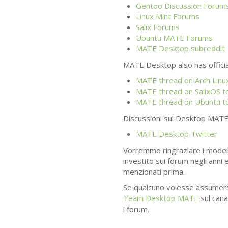
Gentoo Discussion Forum
Linux Mint Forums
Salix Forums
Ubuntu
MATE
Forums
MATE
Desktop subreddit
MATE
Desktop also has officia
MATE
thread on Arch Linux
MATE
thread on SalixOS t
MATE
thread on Ubuntu t
Discussioni sul Desktop
MAT
MATE
Desktop Twitter
Vorremmo ringraziare i moder
investito sui forum negli anni
menzionati prima.
Se qualcuno volesse assumers
Team Desktop
MATE
sul can
i forum.