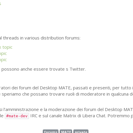
s
l threads in various distribution forums:
 topic
opic
opic
E
possono anche essere trovate s Twitter.
atori dei forum del Desktop
MATE
, passati e presenti, per tutto 
 e speriamo che possano trovare ruoli di moderatore in qualcuna de
i l’amministrazione e la moderazione dei forum del Desktop
MAT
ale
IRC
e sul canale Matrix di Libera Chat. Potremmo p
#mate-dev
forums
MATE
private