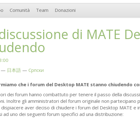
po
Comunità
Team
Donazioni
 discussione di
MATE
De
iudendo
3:00
日本語
Српски
formiamo che i forum del Desktop
MATE
stanno chiudendo co
ori dei forum hanno combattuto per tenere il passo della discuss
i. Inoltre gli amministratori del forum originale non partecipano 
n dispiacere aver deciso di chiudere i forum del Desktop
MATE
e i
si ad uno dei seguenti forum specifici ad una distribuzione: