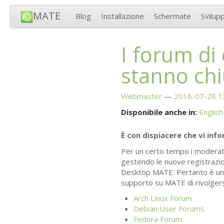
MATE
Blog
Installazione
Schermate
Svilup
I forum di
stanno ch
Webmaster
2016-07-28 1
Disponibile anche in:
English
È con dispiacere che vi in
Per un certo tempo i moderat
gestendo le nuove registrazion
Desktop
MATE
. Pertanto è u
supporto su
MATE
di rivolger
Arch Linux Forum
Debian User Forums
Fedora Forum