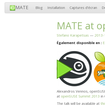
MATE
Blog
Installation
Captures d’écran
D
MATE
at o
Stefano Karapetsas
2013-
Également disponible en :
E
Alexandros Vennos, openSU
at
openSUSE Summit 2013
in 
The talk will be available at
th