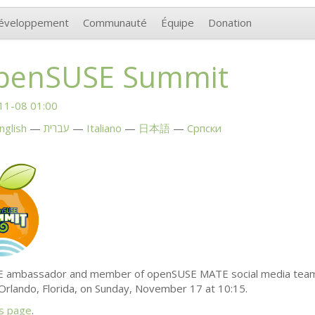
éveloppement
Communauté
Équipe
Donation
penSUSE Summit
11-08 01:00
nglish
עברית
Italiano
日本語
Српски
SE ambassador and member of openSUSE
MATE
social media team
Orlando, Florida, on Sunday, November 17 at 10:15.
is page
.