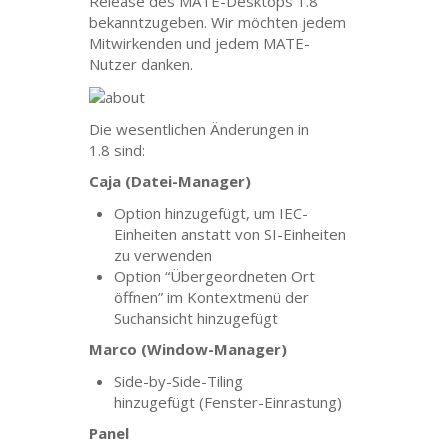
Release des
MATE
-Desktops 1.8
bekanntzugeben. Wir möchten jedem
Mitwirkenden und jedem
MATE
-
Nutzer danken.
Die wesentlichen Änderungen in
1.8 sind:
Caja (Datei-Manager)
Option hinzugefügt, um
IEC
-
Einheiten anstatt von
SI
-Einheiten
zu verwenden
Option “Übergeordneten Ort
öffnen” im Kontextmenü der
Suchansicht hinzugefügt
Marco (Window-Manager)
Side-by-Side-Tiling
hinzugefügt (Fenster-Einrastung)
Panel