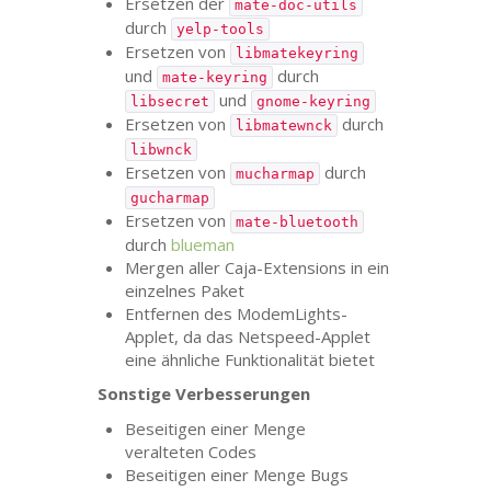
Ersetzen der
mate-doc-utils
durch
yelp-tools
Ersetzen von
libmatekeyring
und
durch
mate-keyring
und
libsecret
gnome-keyring
Ersetzen von
durch
libmatewnck
libwnck
Ersetzen von
durch
mucharmap
gucharmap
Ersetzen von
mate-bluetooth
durch
blueman
Mergen aller Caja-Extensions in ein
einzelnes Paket
Entfernen des ModemLights-
Applet, da das Netspeed-Applet
eine ähnliche Funktionalität bietet
Sonstige Verbesserungen
Beseitigen einer Menge
veralteten Codes
Beseitigen einer Menge Bugs