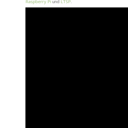
Raspberry Pi
und
LTSP
.