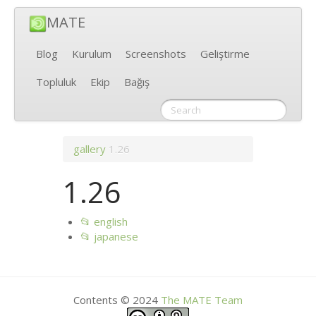
MATE
Blog
Kurulum
Screenshots
Geliştirme
Topluluk
Ekip
Bağış
gallery
1.26
1.26
📂 english
📂 japanese
Contents © 2024
The
MATE
Team