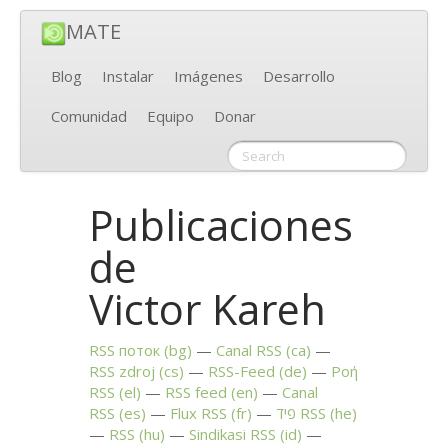
MATE
Blog
Instalar
Imágenes
Desarrollo
Comunidad
Equipo
Donar
Publicaciones
de
Victor Kareh
RSS
поток (bg)
Canal
RSS
(ca)
RSS
zdroj (cs)
RSS
-Feed (de)
Ροή
RSS
(el)
RSS
feed (en)
Canal
RSS
(es)
Flux
RSS
(fr)
פיד
RSS
(he)
RSS
(hu)
Sindikasi
RSS
(id)