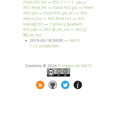
Feed
RSS
(it)
RSSフィード (ja)
RSS
-feed (nl)
Kanał
RSS
(pl)
Feed
RSS
(pt)
Feed
RSS
(pt_br)
RSS
лента (ru)
RSS
feed (sr)
RSS
kaynağı (tr)
Стрічка у форматі
RSS
(uk)
RSS
源 (zh_cn)
RSS
訂
閱 (zh_tw)
2019-03-18 09:00
MATE
1.22 actualizado
Contents © 2024
El equipo de
MATE