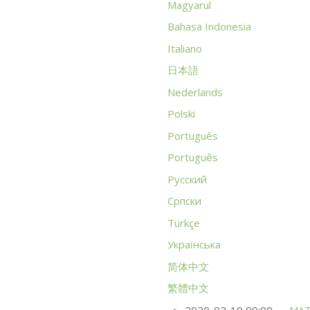
Magyarul
Bahasa Indonesia
Italiano
日本語
Nederlands
Polski
Português
Português
Русский
Српски
Türkçe
Українська
简体中文
繁體中文
2020-02-10 09:00
MA