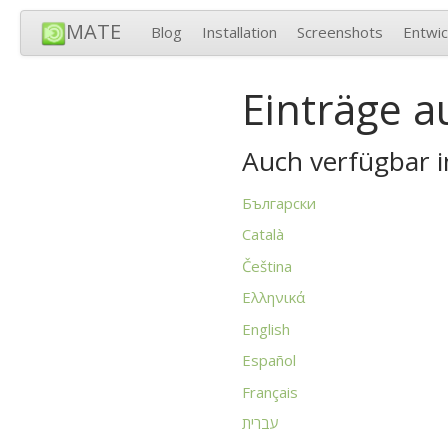
MATE
Blog
Installation
Screenshots
Entwic
Einträge a
Auch verfügbar i
Български
Català
Čeština
Ελληνικά
English
Español
Français
עברית